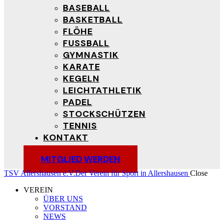
BASEBALL
BASKETBALL
FLÖHE
FUSSBALL
GYMNASTIK
KARATE
KEGELN
LEICHTATHLETIK
PADEL
STOCKSCHÜTZEN
TENNIS
KONTAKT
MITGLIED WERDEN
TSV Allershausen e.V.
Der Verein für Sport in Allershausen
Close
VEREIN
ÜBER UNS
VORSTAND
NEWS