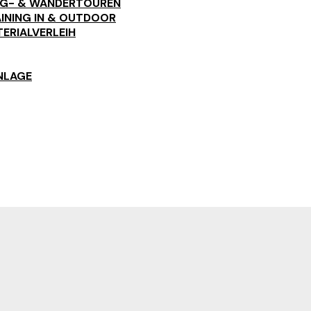
RG- & WANDERTOUREN
INING IN & OUTDOOR
ERIALVERLEIH
NLAGE