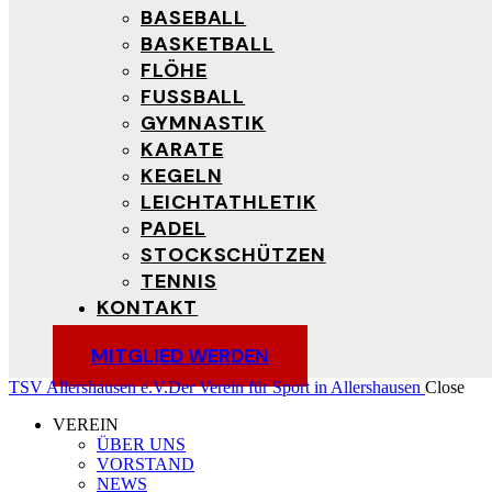
BASEBALL
BASKETBALL
FLÖHE
FUSSBALL
GYMNASTIK
KARATE
KEGELN
LEICHTATHLETIK
PADEL
STOCKSCHÜTZEN
TENNIS
KONTAKT
MITGLIED WERDEN
TSV Allershausen e.V.
Der Verein für Sport in Allershausen
Close
VEREIN
ÜBER UNS
VORSTAND
NEWS