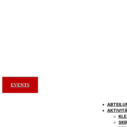
ALPIN
EVENTS
ABTEILU
AKTIVIT
KLE
SKI