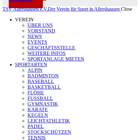
TSV Allershausen e.V.
Der Verein für Sport in Allershausen
Close
VEREIN
ÜBER UNS
VORSTAND
NEWS
EVENTS
GESCHÄFTSSTELLE
WEITERE INFOS
SPORTANLAGE MIETEN
SPORTARTEN
ALPIN
BADMINTON
BASEBALL
BASKETBALL
FLÖHE
FUSSBALL
GYMNASTIK
KARATE
KEGELN
LEICHTATHLETIK
PADEL
STOCKSCHÜTZEN
TENNIS