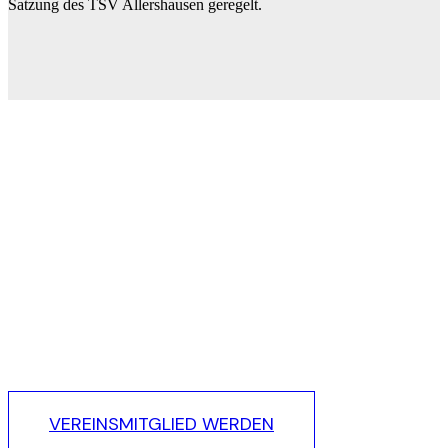
Satzung des TSV Allershausen geregelt.
MEHR WIA A VEREIN, DES IS A LEBENSART.
LUST AUF DIE SCHÖNSTE
NEBENSACHE DER WELT?
VEREINSMITGLIED WERDEN