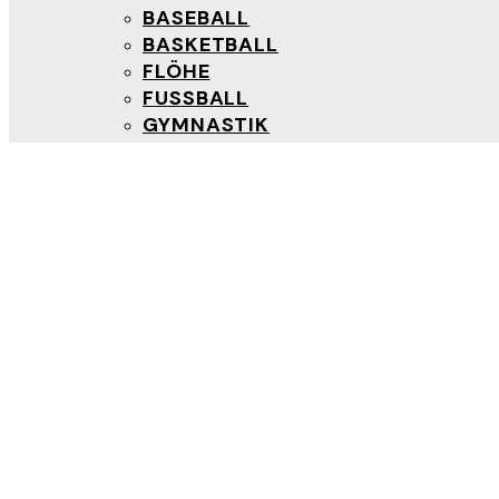
BASEBALL
BASKETBALL
FLÖHE
FUSSBALL
GYMNASTIK
KARATE
KEGELN
LEICHTATHLETIK
PADEL
STOCKSCHÜTZEN
TENNIS
KONTAKT
MITGLIED WERDEN
TSV Allershausen e.V.
Der Verein für Sport in Allershausen
Close
VEREIN
ÜBER UNS
VORSTAND
NEWS