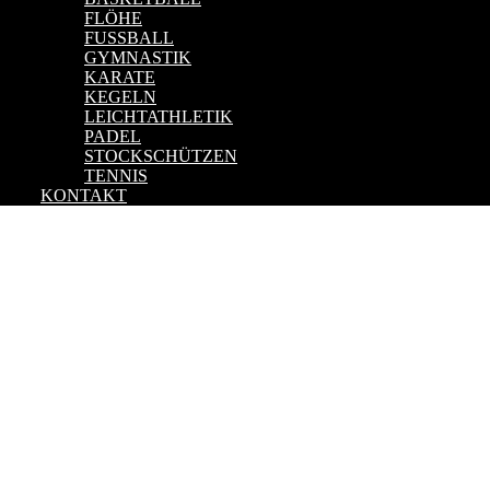
FLÖHE
FUSSBALL
GYMNASTIK
KARATE
KEGELN
LEICHTATHLETIK
PADEL
STOCKSCHÜTZEN
TENNIS
KONTAKT