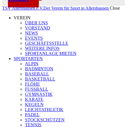
TSV Allershausen e.V.
Der Verein für Sport in Allershausen
Close
VEREIN
ÜBER UNS
VORSTAND
NEWS
EVENTS
GESCHÄFTSSTELLE
WEITERE INFOS
SPORTANLAGE MIETEN
SPORTARTEN
ALPIN
BADMINTON
BASEBALL
BASKETBALL
FLÖHE
FUSSBALL
GYMNASTIK
KARATE
KEGELN
LEICHTATHLETIK
PADEL
STOCKSCHÜTZEN
TENNIS