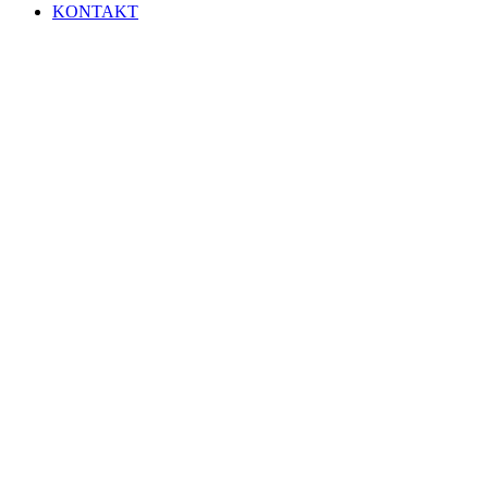
KONTAKT
SEIT 1927
WILLKOMMEN
BEIM TSV