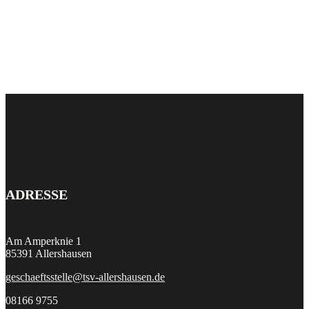
ADRESSE
Am Amperknie 1
85391 Allershausen
geschaeftsstelle@tsv-allershausen.de
08166 9755