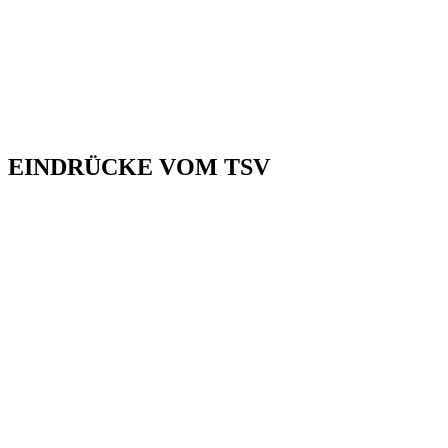
EINDRÜCKE VOM TSV
MEHR WIA A VEREIN, DES IS A LEBENSART.
ENTDECK’ DIE GAUDI
AM AKTIVEN LEB’N MIT UNS.