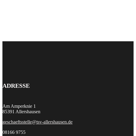
ADRESSE
Am Amperknie 1
85391 Allershausen
geschaeftsstelle@tsv-allershausen.de
08166 9755