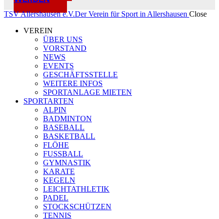
TSV Allershausen e.V.
Der Verein für Sport in Allershausen
Close
VEREIN
ÜBER UNS
VORSTAND
NEWS
EVENTS
GESCHÄFTSSTELLE
WEITERE INFOS
SPORTANLAGE MIETEN
SPORTARTEN
ALPIN
BADMINTON
BASEBALL
BASKETBALL
FLÖHE
FUSSBALL
GYMNASTIK
KARATE
KEGELN
LEICHTATHLETIK
PADEL
STOCKSCHÜTZEN
TENNIS