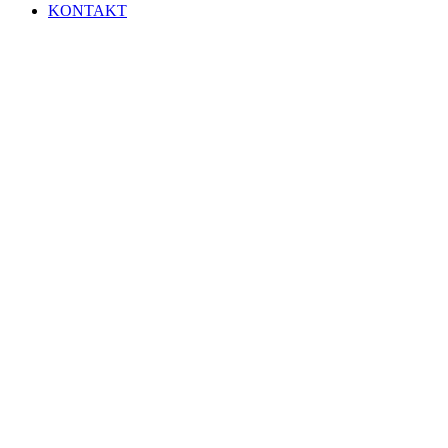
KONTAKT
SEIT 1927
WILLKOMMEN
BEIM TSV