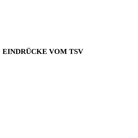
EINDRÜCKE VOM TSV
MEHR WIA A VEREIN, DES IS A LEBENSART.
ENTDECK’ DIE GAUDI
AM AKTIVEN LEB’N MIT UNS.